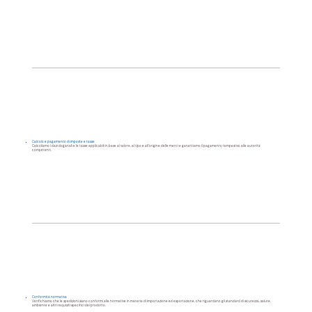
Calcolo e pagamento di imposte e tasse
Calcoliamo i dazi doganali e le tasse applicabili in base al valore, al tipo e all'origine delle merci e garantiamo il pagamento tempestivo alle autorità
competenti.
Conformità normativa
Verifichiamo che le spedizioni siano conformi alle normative in materia di importazione ed esportazione, che riguardano gli standard di sicurezza, salute,
ambiente e altri requisiti specifici del prodotto.