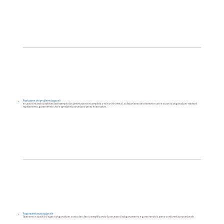
Risoluzione dei problemi doganali
In caso di ritardi o problemi (ad esempio documentazione incompleta o non conformità), collaboriamo direttamente con le autorità doganali per risolverli
rapidamente, garantendo che le spedizioni procedano senza interruzioni.
Rappresentanza doganale
Operiamo in qualità di agenti doganali per conto dei clienti, semplificando il processo di sdoganamento e garantendo la piena conformità procedurale.