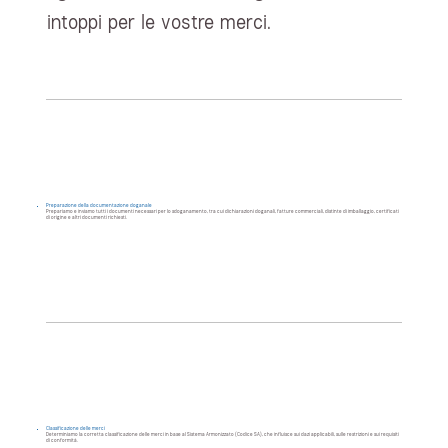
intoppi per le vostre merci.
Preparazione della documentazione doganale
Prepariamo e inviamo tutti i documenti necessari per lo sdoganamento, tra cui dichiarazioni doganali, fatture commerciali, distinte di imballaggio, certificati
di origine e altri documenti richiesti.
Classificazione delle merci
Determiniamo la corretta classificazione delle merci in base al Sistema Armonizzato (Codice SA), che influisce sui dazi applicabili, sulle restrizioni e sui requisiti
di conformità.